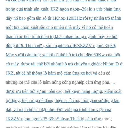
trong quá trình sản xuất, JKZ ngon ngon--39; lò s ưởi phản ứng
dây nó bao gồm tần số từ 1Khoz-120KHz rồi tự nhiên trở thành
một lựa chọn xuất sắc cho nhiều nhà máy vì nó có thể hoàn
thành các tiến trình điều trị khác nhau trong ngành máy xe hơi
đồng thời. Thêm nữa, sức mạnh của JKZZZZV ngon\ 35;39;
Máy s ưởi cảm ứng xe hơi có thể hỗ trợ cho đến 60Kw của một
cỗ máy. được tái chế bởi nhóm hỗ trợ chuyên nghiệp; Nhóm D ở
JKZ, tất cả hệ thống lò hâm mộ cảm ứng xe hơi và
đều có
những lợi thế của lò hâm nóng công nghiệp cảm ứng phụ.
...
được ưu tiên bởi sự an toàn cao, tiết kiệm năng lượng, kiểm soát
tự động, hiệu ứng dễ dàng, hiệu suất cao, thời gian sử dụng lâu
dài, và một chỗ cài đặt nhỏ. Đối với quá trình làm việc của
JKZZV ngon ngon\ 35;39; s*nbsp; Thiết bị cảm ứng
trong
ngành xe hơi, may vá nóng thường được làm việc lúc bắt đầu