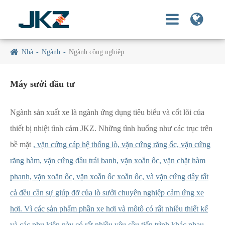
Nhà
Ngành
Ngành công nghiệp
Máy sưởi đầu tư
Ngành sản xuất xe là ngành ứng dụng tiêu biểu và cốt lõi của
thiết bị nhiệt tình cảm JKZ. Những tình huống như các trục trên
bề mặt
, vặn cứng cáp hệ thống lò, vặn cứng răng ốc, vặn cứng
răng hàm, vặn cứng đầu trái banh, vặn xoắn ốc, vặn chặt hàm
phanh, vặn xoắn ốc, vặn xoắn ốc xoắn ốc, và vặn cứng dây tất
cả đều cần sự giúp đỡ của lò sưởi chuyên nghiệp cảm ứng xe
hơi. Vì các sản phẩm phần xe hơi và môtô có rất nhiều thiết kế
và các phụ kiện này có rất nhiều yêu cầu tiến trình khác nhau