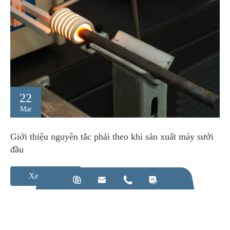
22
Mar
Giới thiệu nguyên tắc phải theo khi sản xuất máy sưởi
đầu
Xem thêm




Gọi chúng tôi: